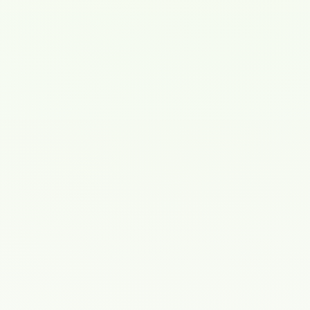
Эндокринология
Врач высшей категории
О специалисте
Образование
Заведующая отделением эндокринологии областной
больницы № 2 .Одна из ведущих специалистов области
по лечению сахарного диабета, патологии щитовидной
железы и других заболеваний эндокринной системы