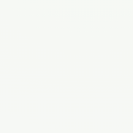
Филиал на Восточной
г. Оренбург, ул. Восточная, 42/6
+7 (3532) 43-30-87
+7 (961) 947-94-37
Филиал на Салмышской
г. Оренбург, ул. Салмышская, 47
+7 (3532) 43-53-87
+7 (922) 858-07-02