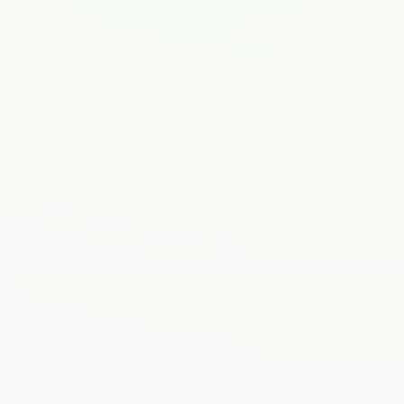
16 лет
32 года
Аминева
Светлана
Панченко Ирина
Рустамовна
Денисовна
Врач
Врач акушер-
ультразвуковой
гинеколог
диагностики
11 лет
35 лет
Буркутбаева
Мирамгуль
Ягулбаева Лена