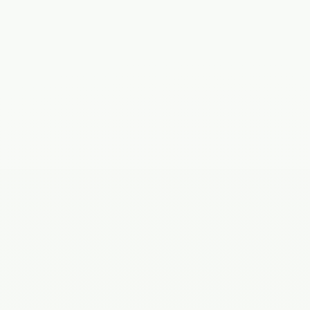
Маркина Анна
Кунакбаева
Владимировна
Лилия Гаязовна
Врач-
Врач-эндокринолог
эндокринолог,
терапевт
5 лет
15 лет
Нурмагомедова
Хамис
Волженцева
Багатировна
Елена Сергеевна
Врач акушер-
Врач
гинеколог
ультразвуковой
диагностики
21 год
34 года