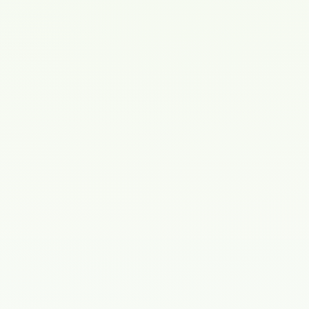
Мусалова
Мусалова Раиса
Ильнара
Фатыховна
Амировна
Врач акушер-
Врач акушер-
гинеколог
гинеколог
46 лет
14 лет
Астафьева
Муньянова Дина
Ирина Ивановна
Казиевна
Врач акушер-
Врач
гинеколог
ультразвуковой
диагностики