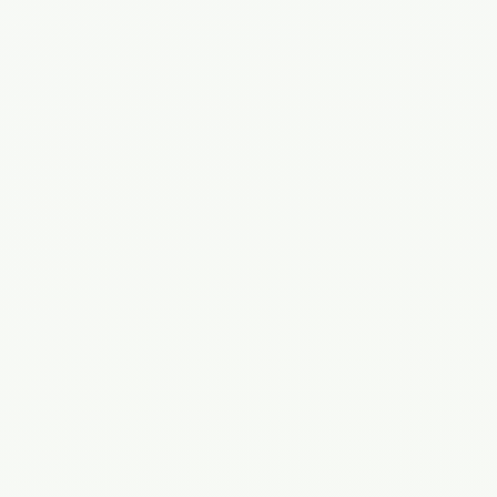
Мутагирова
Курлаева
Адэля
Татьяна
Рустэмовна
Викторовна
Врач-
Врач акушер-
психотерапевт
гинеколог