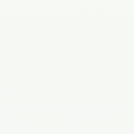
Филиал на Восточной
г. Оренбург, ул. Восточная, 42/6
+7 (3532) 43-30-87
+7 (961) 947-94-37
Филиал на Салмышской
г. Оренбург, ул. Салмышская, 47
+7 (3532) 43-53-87
+7 (922) 858-07-02