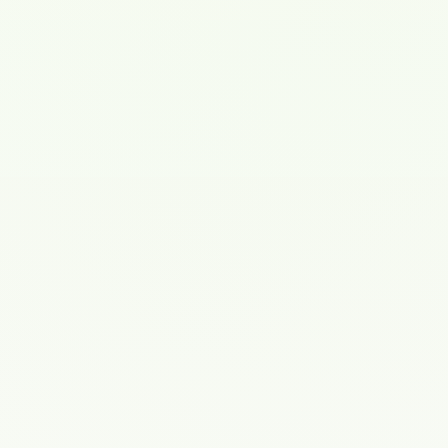
Гинекология
Ведение беременности
Эндокринология
Врач высшей категории
О специалисте
Образование
Обследование и подготовка к беременности, ведение
беременны , в том числе и со сложным анамнезом. Одна
из востребованных докторов муниципального
перинатального центра по ведению индивидуальных
родов.